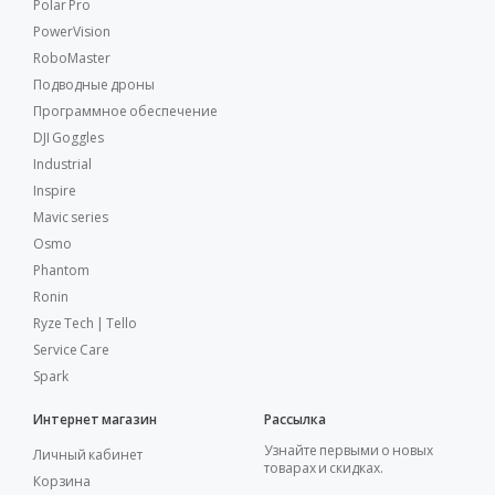
Polar Pro
PowerVision
RoboMaster
Подводные дроны
Программное обеспечение
DJI Goggles
Industrial
Inspire
Mavic series
Osmo
Phantom
Ronin
Ryze Tech | Tello
Service Care
Spark
Интернет магазин
Рассылка
Узнайте первыми о новых
Личный кабинет
товарах и скидках.
Корзина