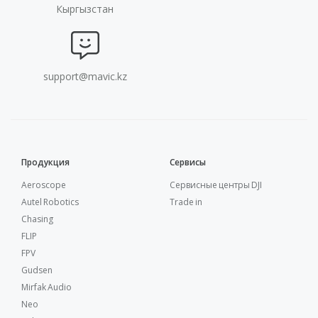
Кыргызстан
support@mavic.kz
Продукция
Сервисы
Aeroscope
Сервисные центры DJI
Autel Robotics
Trade in
Chasing
FLIP
FPV
Gudsen
Mirfak Audio
Neo