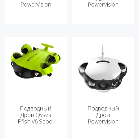
PowerVision
PowerVision
PowerDolphin
PowerDolphin
Explorer
Standard
Подводный
Подводный
Дрон Qysea
Дрон
Fifish V6 Spool
PowerVision
PowerRay
Explorer