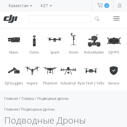
Казахстан
KZT
0
Toggl
navig
Mavic
Osmo
Spark
Ronin
RoboMaster
DJI FPV
DJI Goggles
Inspire
Phantom
Industrial
Ryze Tech | Tello
Service
Главная
/
Товары
/
Подводные дроны
Главная
/ Подводные дроны
Подводные Дроны