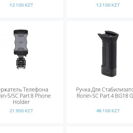
12 100
KZT
12 100
KZT
ержатель Телефона
Ручка Для Стабилизат
in-S/SC Part 8 Phone
Ronin-SC Part 4 BG18 G
Holder
21 900
KZT
48 100
KZT