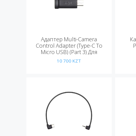
Адаптер Multi-Camera
Ка
Control Adapter (Type-C To
P
Micro USB) (Part 3) Для
Ronin-SC
10 700
KZT