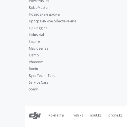
PowerVision
RoboMaster
Подводные дроны
Программное обеспечение
DJI Goggles
Industrial
Inspire
Mavic series
Osmo
Phantom
Ronin
Ryze Tech | Tello
Service Care
Spark
Контакты
wifi.kz
nout.kz
drone.kz