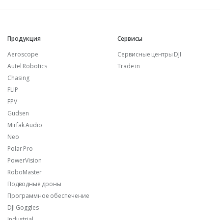
Продукция
Сервисы
Aeroscope
Сервисные центры DJI
Autel Robotics
Trade in
Chasing
FLIP
FPV
Gudsen
Mirfak Audio
Neo
Polar Pro
PowerVision
RoboMaster
Подводные дроны
Программное обеспечение
DJI Goggles
Industrial