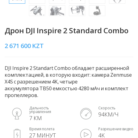
Дрон DJI Inspire 2 Standard Combo
2 671 600
KZT
DJI Inspire 2 Standart Combo обладает расширенной
комплектацией, в которую входит: камера Zenmuse
X4S с разрешением 4K, четыре
аккумулятора
TB50
емкостью
4280
мАч и комплект
пропеллеров.
Дальность
Скорость
управления
94КМ/Ч
7 КМ
Время полета
Разрешение видео
27 МИНУТ
4K