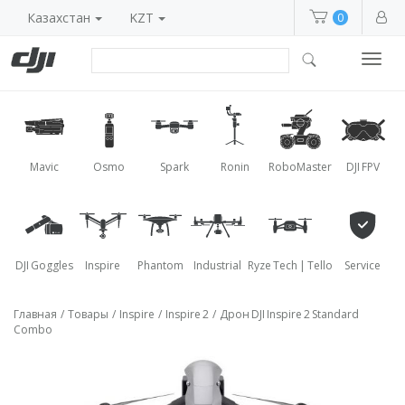
Казахстан
KZT
0
Toggl
navig
Mavic
Osmo
Spark
Ronin
RoboMaster
DJI FPV
DJI Goggles
Inspire
Phantom
Industrial
Ryze Tech | Tello
Service
Главная
/
Товары
/
Inspire
/
Inspire 2
/
Дрон DJI Inspire 2 Standard
Combo