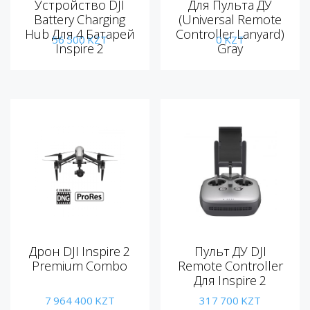
Устройство DJI
Для Пульта ДУ
Battery Charging
(Universal Remote
Hub Для 4 Батарей
Controller Lanyard)
56 500
KZT
0
KZT
Inspire 2
Gray
Дрон DJI Inspire 2
Пульт ДУ DJI
Premium Combo
Remote Controller
Для Inspire 2
7 964 400
KZT
317 700
KZT