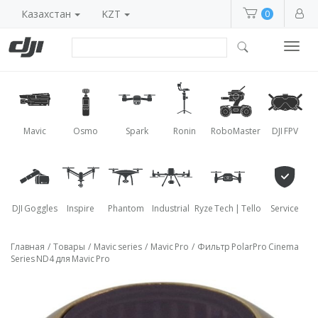
Казахстан
KZT
0
Toggl
navig
Mavic
Osmo
Spark
Ronin
RoboMaster
DJI FPV
DJI Goggles
Inspire
Phantom
Industrial
Ryze Tech | Tello
Service
Главная
/
Товары
/
Mavic series
/
Mavic Pro
/
Фильтр PolarPro Cinema
Series ND4 для Mavic Pro