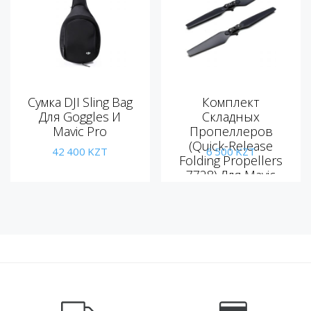
Сумка DJI Sling Bag
Комплект
Для Goggles И
Складных
Mavic Pro
Пропеллеров
(Quick-Release
42 400
KZT
6 500
KZT
Folding Propellers
7728) Для Mavic
Pro