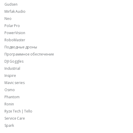
Gudsen
Mirfak Audio
Neo
Polar Pro
PowerVision
RoboMaster
Подводные дроны
Программное обеспечение
DJI Goggles
Industrial
Inspire
Mavic series
Osmo
Phantom
Ronin
Ryze Tech | Tello
Service Care
Spark