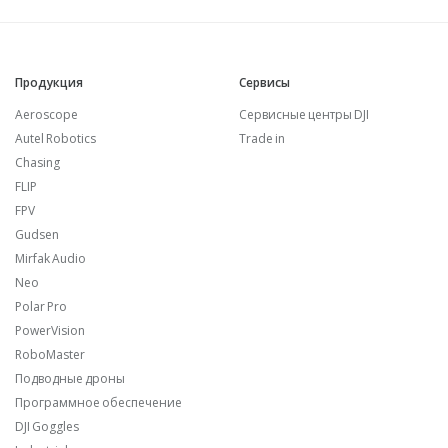
Продукция
Сервисы
Aeroscope
Сервисные центры DJI
Autel Robotics
Trade in
Chasing
FLIP
FPV
Gudsen
Mirfak Audio
Neo
Polar Pro
PowerVision
RoboMaster
Подводные дроны
Программное обеспечение
DJI Goggles