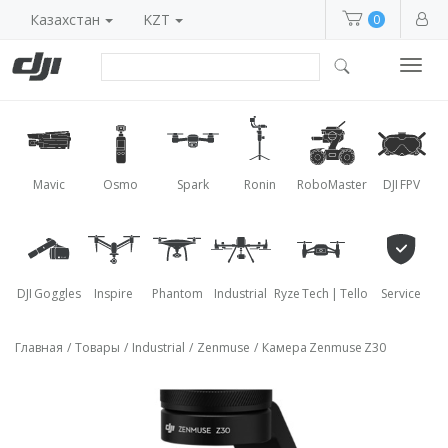
Казахстан
KZT
0
Toggl
navig
Mavic
Osmo
Spark
Ronin
RoboMaster
DJI FPV
DJI Goggles
Inspire
Phantom
Industrial
Ryze Tech | Tello
Service
Главная
/
Товары
/
Industrial
/
Zenmuse
/
Камера Zenmuse Z30