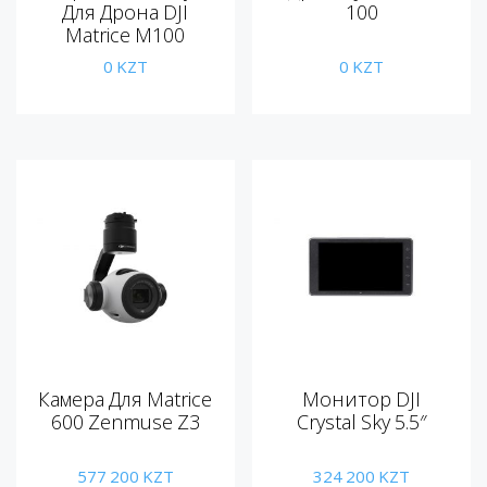
Для Дрона DJI
100
Matrice M100
0
KZT
0
KZT
Камера Для Matrice
Монитор DJI
600 Zenmuse Z3
Crystal Sky 5.5″
577 200
KZT
324 200
KZT