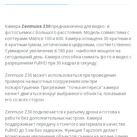
Камера
Zenmuse Z30
предназначена для видео- и
фотосъемки с большого расстояния. Модель совместима с
коптерами Matrice 100 и 600. Камера оснащена 30-кратным и
6-кратным зумом, оптическим и цифровым, соответственно.
Суммарное увеличение в 180 раз - наиболее мощное на
сегодняшний день. Камера способна снимать фото и видео с
разрешением FullHD при 30 кадрах в секунду.
Zenmuse Z30 может использоваться при проведении
проверок на высотных сооружениях или при
пожаротушении. При режиме "точка интереса" камера
начнет двигаться вокруг выбранного объекта, показывая
его со всех сторон.
Zenmuse Z30 подключается к разъему дрона и готова к
работе без дополнительных настроек. Камера
поддерживает передачу отснятого материала в качестве
FullHD до 5 км без задержек. Функция Tapzoom делает
возможным увеличение объектов съемки на экране одним