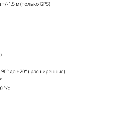
и +/-1.5 м (только GPS)
)
 -90° до +20° ( расширенные)
°
 °/с