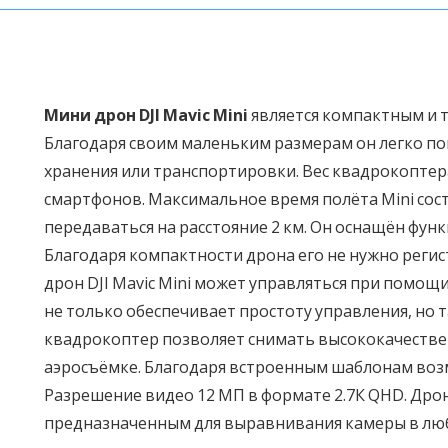
Мини дрон DJI Mavic Mini
является компактным и 
Благодаря своим маленьким размерам он легко по
хранения или транспортировки. Вес квадрокоптера
смартфонов. Максимальное время полёта Mini сост
передаваться на расстояние 2 км. Он оснащён функ
Благодаря компактности дрона его не нужно реги
дрон DJI Mavic Mini может управляться при помощи
не только обеспечивает простоту управления, но 
квадрокоптер позволяет снимать высококачеств
аэросъёмке. Благодаря встроенным шаблонам воз
Разрешение видео 12 МП в формате 2.7К QHD. Дро
предназначенным для выравнивания камеры в лю