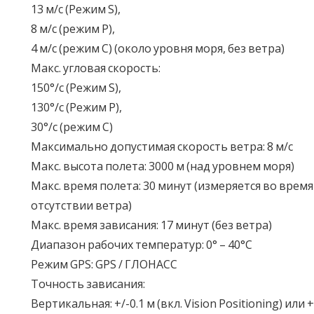
13 м/с (Режим S),
8 м/с (режим P),
4 м/с (режим C) (около уровня моря, без ветра)
Макс. угловая скорость:
150°/с (Режим S),
130°/с (Режим P),
30°/с (режим C)
Максимально допустимая скорость ветра: 8 м/с
Макс. высота полета: 3000 м (над уровнем моря)
Макс. время полета: 30 минут (измеряется во время
отсутствии ветра)
Макс. время зависания: 17 минут (без ветра)
Диапазон рабочих температур: 0° – 40°C
Режим GPS: GPS / ГЛОНАСС
Точность зависания:
Вертикальная: +/-0.1 м (вкл. Vision Positioning) или +