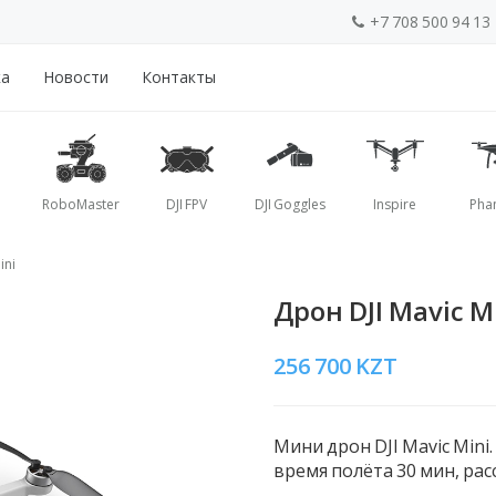
+7 708 500 94 13
ка
Новости
Контакты
RoboMaster
DJI FPV
DJI Goggles
Inspire
Pha
ini
Дрон DJI Mavic M
256 700
KZT
Мини дрон DJI Mavic Mini.
время полёта 30 мин, расс