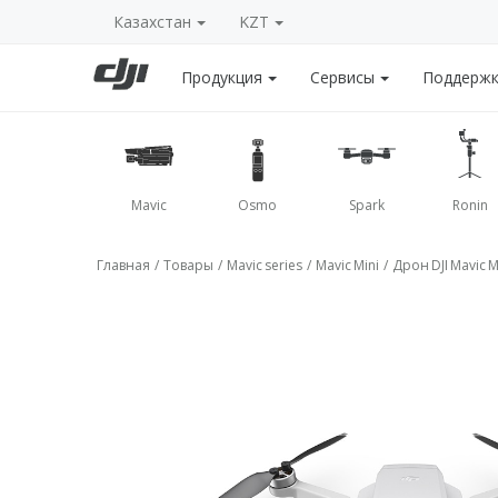
Казахстан
KZT
Продукция
Сервисы
Поддерж
Mavic
Osmo
Spark
Ronin
Главная
/
Товары
/
Mavic series
/
Mavic Mini
/
Дрон DJI Mavic M