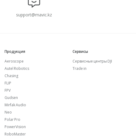
support@mavic.kz
Продукция
Сервисы
Aeroscope
Сервисные центры DJI
Autel Robotics
Trade in
Chasing
FLIP
FPV
Gudsen
Mirfak Audio
Neo
Polar Pro
PowerVision
RoboMaster