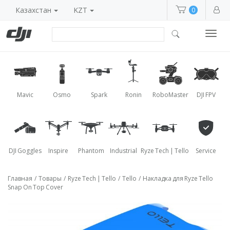
Казахстан
KZT
0
Toggl
navig
Mavic
Osmo
Spark
Ronin
RoboMaster
DJI FPV
DJI Goggles
Inspire
Phantom
Industrial
Ryze Tech | Tello
Service
Главная
/
Товары
/
Ryze Tech | Tello
/
Tello
/
Накладка для Ryze Tello
Snap On Top Cover