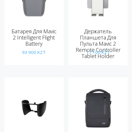
Батарея Для Mavic
Держатель
2 Intelligent Flight
Планшета Для
Battery
Пульта Mavic 2
Remote Controller
93 900
KZT
17 100
KZT
Tablet Holder