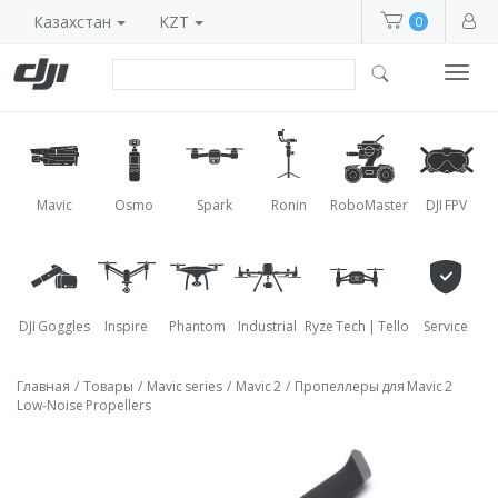
Казахстан
KZT
0
Toggl
navig
Mavic
Osmo
Spark
Ronin
RoboMaster
DJI FPV
DJI Goggles
Inspire
Phantom
Industrial
Ryze Tech | Tello
Service
Главная
/
Товары
/
Mavic series
/
Mavic 2
/
Пропеллеры для Mavic 2
Low-Noise Propellers