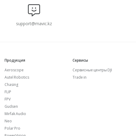
support@mavic.kz
Продукция
Сервисы
Aeroscope
Сервисные центры DJI
Autel Robotics
Trade in
Chasing
FLIP
FPV
Gudsen
Mirfak Audio
Neo
Polar Pro
PowerVision