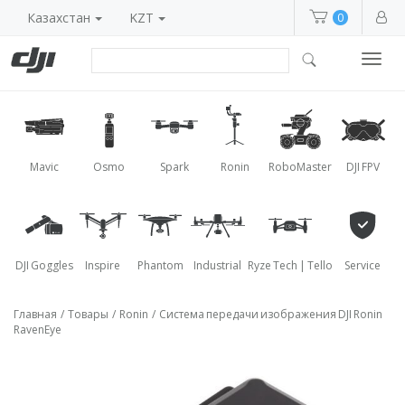
Казахстан
KZT
0
Toggl
navig
Mavic
Osmo
Spark
Ronin
RoboMaster
DJI FPV
DJI Goggles
Inspire
Phantom
Industrial
Ryze Tech | Tello
Service
Главная
/
Товары
/
Ronin
/
Система передачи изображения DJI Ronin
RavenEye