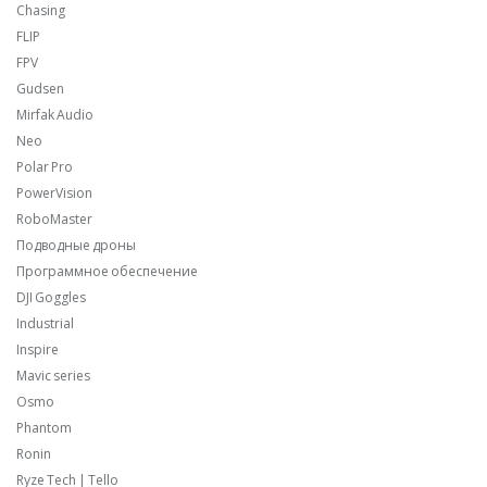
Chasing
FLIP
FPV
Gudsen
Mirfak Audio
Neo
Polar Pro
PowerVision
RoboMaster
Подводные дроны
Программное обеспечение
DJI Goggles
Industrial
Inspire
Mavic series
Osmo
Phantom
Ronin
Ryze Tech | Tello