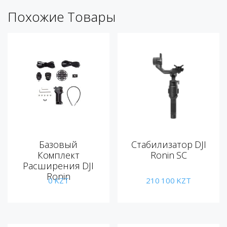
Похожие Товары
Базовый
Стабилизатор DJI
Комплект
Ronin SC
Расширения DJI
Ronin
0
KZT
210 100
KZT